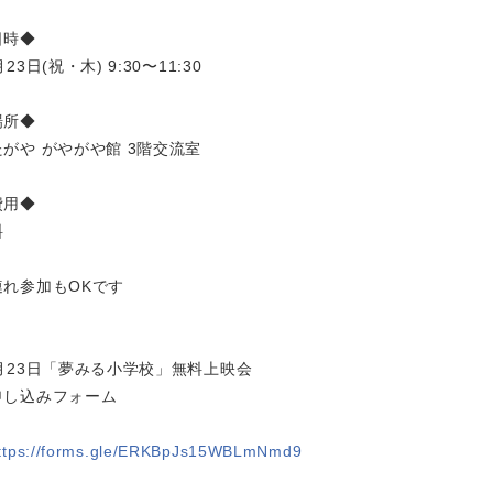
日時◆
月23日(祝・木) 9:30〜11:30
場所◆
たがや がやがや館 3階交流室
費用◆
料
連れ参加もOKです
1月23日「夢みる小学校」無料上映会
申し込みフォーム
ttps://forms.gle/ERKBpJs15WBLmNmd9