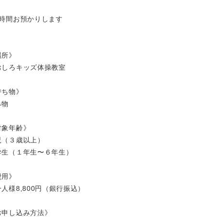
2時間お預かりします
場所》
おしろキッズ体操教室
持ち物》
み物
対象年齢》
児（３歳以上）
学生（１年生〜６年生）
費用》
人様8,800円（銀行振込）
お申し込み方法》