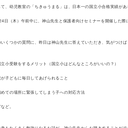
して、幼児教室の「ちきゅうまる」は、日本一の国立小合格実績があ
月24日（木）午前中に、神山先生と保護者向けセミナーを開催した際
のいくつかの質問に、昨日は神山先生に答えていただき、気がつけば
国立小受験をするメリット（国立小はどんなところがいいの？）
親が子どもに毎日してあげられること
初めての場所に緊張してしまう子への対応方法
どなど。
自身もたくさん勉強になるお話が、神山先生からお聴きすることがで