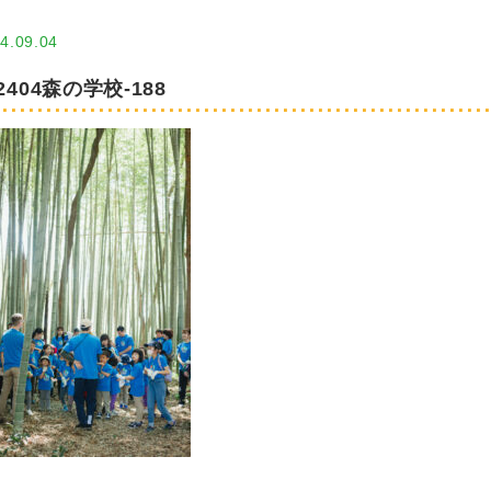
4.09.04
2404森の学校-188